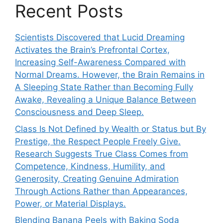
Recent Posts
Scientists Discovered that Lucid Dreaming
Activates the Brain’s Prefrontal Cortex,
Increasing Self-Awareness Compared with
Normal Dreams. However, the Brain Remains in
A Sleeping State Rather than Becoming Fully
Awake, Revealing a Unique Balance Between
Consciousness and Deep Sleep.
Class Is Not Defined by Wealth or Status but By
Prestige, the Respect People Freely Give.
Research Suggests True Class Comes from
Competence, Kindness, Humility, and
Generosity, Creating Genuine Admiration
Through Actions Rather than Appearances,
Power, or Material Displays.
Blending Banana Peels with Baking Soda